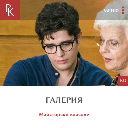
МЕНЮ
BG
ГАЛЕРИЯ
Майсторски класове