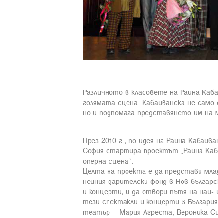
Различното в класовете на Райна Каб
голямата сцена. Кабаиванска не само
но и подпомага представянето им на 
През 2010 г., по идея на Райна Кабаив
София стартира проектът „Райна Каб
оперна сцена“.
Целта на проекта е да представи мл
нейния дарителски фонд в Нов българ
и концерти, и да отвори пътя на най-
тези спектакли и концерти в България
театър – Мария Агреста, Вероника Сим