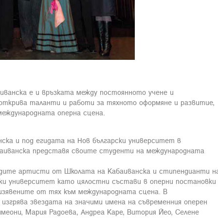
аиванска е и връзката между постоянното учене и
 открива таланти и работи за тяхното оформяне и развитие,
международната оперна сцена.
анска и под егидата на Нов български университет в
аиванска представя своите студенти на международната
адите артисти от Школата на Кабаиванска и стипендианти н
ски университет като цялостни състави в оперни постановки
 изявените от тях към международната сцена. В
 изгрява звездата на значими имена на съвременния оперен
еони, Мария Радоева, Андреа Каре, Витория Йео, Селене