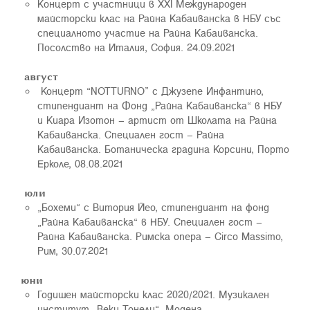
Kонцерт с участници в ХXI Международен
майсторски клас на Райна Кабаиванска в НБУ със
специалното участие на Райна Кабаиванска.
Посолство на Италия, София. 24.09.2021
август
Концерт “NOTTURNO” с Джузепе Инфантино,
стипендиант на Фонд „Райна Кабаиванска“ в НБУ
и Киара Изотон – артист от Школата на Райна
Кабаиванска. Специален гост – Райна
Кабаиванска. Ботаническа градина Корсини, Порто
Ерколе, 08.08.2021
юли
„Бохеми“ с Витория Йео, стипендиант на фонд
„Райна Кабаиванска“ в НБУ. Специален гост –
Райна Кабаиванска. Римска опера – Circo Massimo,
Рим, 30.07.2021
юни
Годишен майсторски клас 2020/2021. Музикален
институт „Веки-Тонели“, Модена