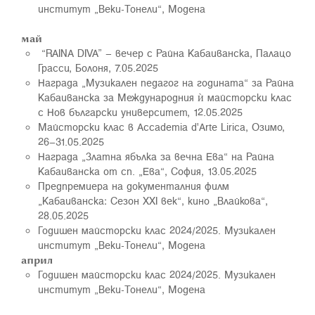
институт „Веки-Тонели“, Моденa
май
“RAINA DIVA” – вечер с Райна Кабаиванска, Палацо
Грасси, Болоня, 7.05.2025
Награда „Музикален педагог на годината“ за Райна
Кабаиванска за Международния ѝ майсторски клас
с Нов български университет, 12.05.2025
Майсторски клас в Accademia d'Arte Lirica, Озимо,
26–31.05.2025
Награда „Златна ябълка за вечна Ева“ на Райна
Кабаиванска от сп. „Ева“, София, 13.05.2025
Предпремиера на документалния филм
„Кабаиванска: Сезон XXI век“, кино „Влайкова“,
28.05.2025
Годишен майсторски клас 2024/2025. Музикален
институт „Веки-Тонели“, Моденa
април
Годишен майсторски клас 2024/2025. Музикален
институт „Веки-Тонели“, Моденa