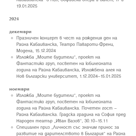
19.01.2025
2024
декември
Празничен концерт в чест на рождения ден на
Райна Кабаиванска, Театро Павароти-Френи,
Модена, 15.12.2024
Изложба „Моите будители“, проект на
Фантастико груп, посветен на юбилейната
година на Райна Кабаиванска, Изложбена алея на
Нов български университет, 1.12.2024–15.01.2025
ноември
Изложба „Моите будители“, проект на
Фантастико груп, посветен на юбилейната
година на Райна Кабаиванска. Почетен гост –
Райна Кабаиванска. Градска градина на София пред
Народен театър „Иван Вазов“, 30.10–15.11
Специален приз „Личност със значим принос за
развитие на дарителството в България“ на Райна