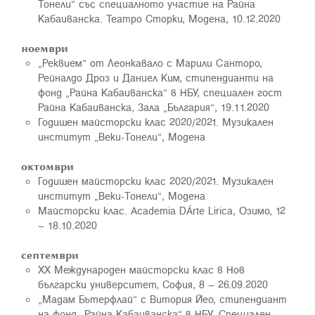
Тонели“ със специалното участие на Райна
Кабаиванска. Театро Сторки, Модена, 10.12.2020
ноември
„Реквием“ от Леонкавало с Марили Санторо,
Рейналдо Дроз и Даниел Ким, стипендианти на
фонд „Райна Кабаиванска“ в НБУ, специален гост
Райна Кабаиванска, Зала „България“, 19.11.2020
Годишен майсторски клас 2020/2021. Музикален
институт „Веки-Тонели“, Модена
октомври
Годишен майсторски клас 2020/2021. Музикален
институт „Веки-Тонели“, Модена
Майсторски клас. Academia DÁrte Lirica, Озимо, 12
– 18.10.2020
септември
ХХ Международен майсторски клас в Нов
български университет, София, 8 – 26.09.2020
„Мадам Бътерфлай“ с Витория Йео, стипендиант
на фонд „Райна Кабаиванска“ в НБУ. Специален