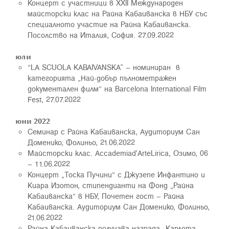
Концерт с участници в ХXII Международен
майсторски клас на Райна Кабаиванска в НБУ със
специалното участие на Райна Кабаиванска.
Посолство на Италия, София. 27.09.2022
юли
“LA SCUOLA KABAIVANSKA” – номиниран в
категорията „Най-добър пълнометражен
документален филм“ на Barcelona International Film
Fest, 27.07.2022
юни 2022
Семинар с Райна Кабаиванска, Аудиториум Сан
Доменико, Фолиньо, 21.06.2022
Майсторски клас. Accademiad'ArteLirica, Озимо, 06
– 11.06.2022
Концерт „Тоска Пучини“ с Джузепе Инфантино и
Киара Изотон, стипендианти на Фонд „Райна
Кабаиванска“ в НБУ, Почетен гост – Райна
Кабаиванска. Аудиториум Сан Доменико, Фолиньо,
21.06.2022
Райна Кабаиванска получава награда „Карлота