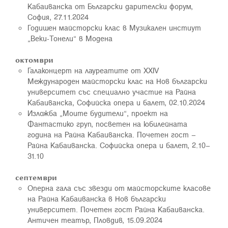
Кабаиванска от Български дарителски форум,
София, 27.11.2024
Годишен майсторски клас в Музикален инстиут
„Веки-Тонели“ в Модена
октомври
Галаконцерт на лауреатите от XXIV
Международен майсторски клас на Нов български
университет със специално участие на Райна
Кабаиванска, Софийска опера и балет, 02.10.2024
Изложба „Моите будители“, проект на
Фантастико груп, посветен на юбилейната
година на Райна Кабаиванска. Почетен гост –
Райна Кабаиванска. Софийска опера и балет, 2.10–
31.10
септември
Оперна гала със звезди от майсторските класове
на Райна Кабаиванска в Нов български
университет. Почетен гост Райна Кабаиванска.
Античен театър, Пловдив, 15.09.2024