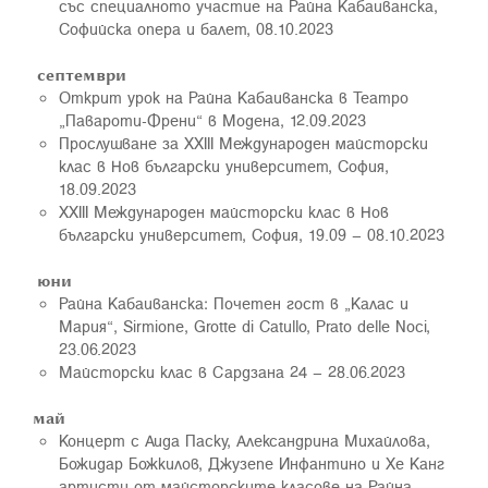
със специалното участие на Райна Кабаиванска,
Софийска опера и балет, 08.10.2023
септември
Открит урок на Райна Кабаиванска в Театро
„Павароти-Френи“ в Модена, 12.09.2023
Прослушване за ХХIII Международен майсторски
клас в Нов български университет, София,
18.09.2023
ХХIII Международен майсторски клас в Нов
български университет, София, 19.09 – 08.10.2023
юни
Райна Кабаиванска: Почетен гост в „Калас и
Мария“, Sirmione, Grotte di Catullo, Prato delle Noci,
23.06.2023
Майсторски клас в Сардзана 24 – 28.06.2023
май
Концерт с Аида Паску, Александрина Михайлова,
Божидар Божкилов, Джузепе Инфантино и Хе Канг
артисти от майсторските класове на Райна