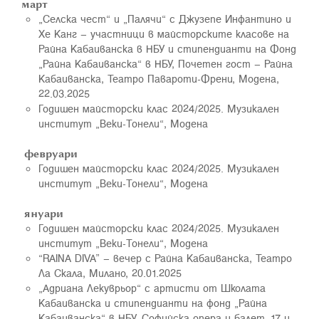
март
„Селска чест“ и „Палячи“ с Джузепе Инфантино и
Хе Канг – участници в майсторските класове на
Райна Кабаиванска в НБУ и стипендианти на Фонд
„Райна Кабаиванска“ в НБУ, Почетен гост – Райна
Кабаиванска, Театро Павароти-Френи, Модена,
22.03.2025
Годишен майсторски клас 2024/2025. Музикален
институт „Веки-Тонели“, Моденa
февруари
Годишен майсторски клас 2024/2025. Музикален
институт „Веки-Тонели“, Моденa
януари
Годишен майсторски клас 2024/2025. Музикален
институт „Веки-Тонели“, Моденa
“RAINA DIVA” – вечер с Райна Кабаиванска, Театро
Ла Скала, Милано, 20.01.2025
„Адриана Лекуврьор“ с артисти от Школата
Кабаиванска и стипендианти на фонд „Райна
Кабаиванска“ в НБУ, Софийска опера и балет, 17 u