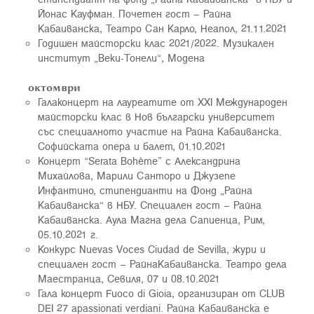
Йонас Кауфман. Почетен гост – Райна
Кабаиванска, Театро Сан Карло, Неапол, 21.11.2021
Годишен майсторски клас 2021/2022. Музикален
институт „Веки-Тонели“, Модена
октомври
Галаконцерт на лауреатите от ХХI Международен
майсторски клас в Нов български университет
със специалното участие на Райна Кабаиванска.
Софийската опера и балет, 01.10.2021
Концерт “Serata Bohème” с Александрина
Михайлова, Мaрили Санторо и Джузепе
Инфантино, стипендианти на Фонд „Райна
Кабаиванска“ в НБУ. Специален гост – Райна
Кабаиванска. Аула Магна дела Сапиенца, Рим,
05.10.2021 г.
Конкурс Nuevas Voces Ciudad de Sevilla, жури и
специален гост – РайнаКабаиванска. Театро дела
Маестранца, Севиля, 07 и 08.10.2021
Гала концерт Fuoco di Gioia, организиран от CLUB
DEI 27 apassionati verdiani. Райна Кабаиванска е