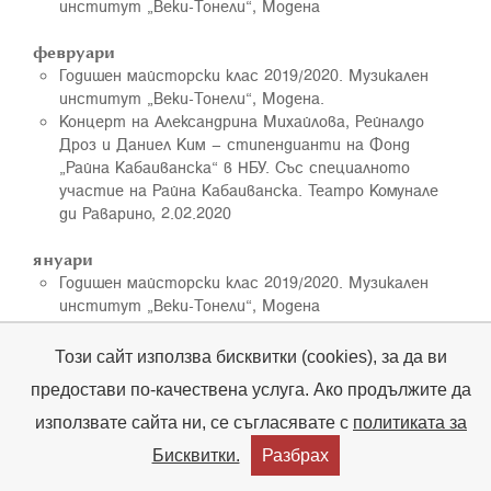
институт „Веки-Тонели“, Модена
февруари
Годишен майсторски клас 2019/2020. Музикален
институт „Веки-Тонели“, Модена.
Концерт на Александрина Михайлова, Рейналдо
Дроз и Даниел Ким – стипендианти на Фонд
„Райна Кабаиванска“ в НБУ. Със специалното
участие на Райна Кабаиванска. Театро Комунале
ди Раварино, 2.02.2020
януари
Годишен майсторски клас 2019/2020. Музикален
институт „Веки-Тонели“, Модена
Представяне на фотографско-исторически албум
„Театро Комунале ди Болоня“ (изд. ScriptaManeant,
Този сайт използва бисквитки (cookies), за да ви
автор PieroMioli). Със специалното участие на
предостави по-качествена услуга. Ако продължите да
Райна Кабаиванска. Театро Комунале, Болоня.
16.01.2020
използвате сайта ни, се съгласявате с
политиката за
Бисквитки.
Разбрах
2019