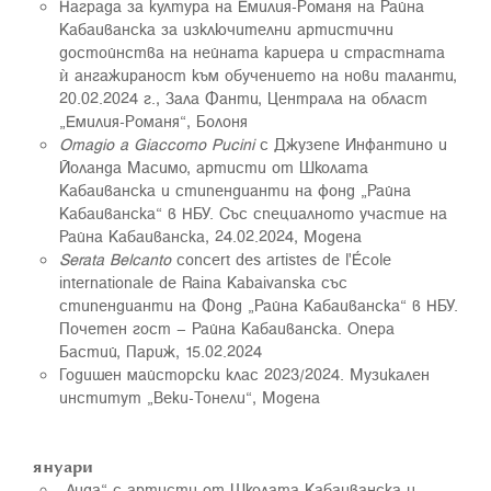
Награда за култура на Емилия-Романя на Райна
Кабаиванска за изключителни артистични
достойнства на нейната кариера и страстната
ѝ ангажираност към обучението на нови таланти,
20.02.2024 г., Зала Фанти, Централа на област
„Емилия-Романя“, Болоня
Omagio a Giaccomo Pucini
с Джузепе Инфантино и
Йоланда Масимо, артисти от Школата
Кабаиванска и стипендианти на фонд „Райна
Кабаиванска“ в НБУ. Със специалното участие на
Райна Кабаиванска, 24.02.2024, Модена
Serata Belcanto
concert des artistes de l'École
internationale de Raina Kabaivanska със
стипендианти на Фонд „Райна Кабаиванска“ в НБУ.
Почетен гост – Райна Кабаиванска. Опера
Бастий, Париж, 15.02.2024
Годишен майсторски клас 2023/2024. Музикален
институт „Веки-Тонели“, Моденa
януари
„Аида“ с артисти от Школата Кабаиванска и