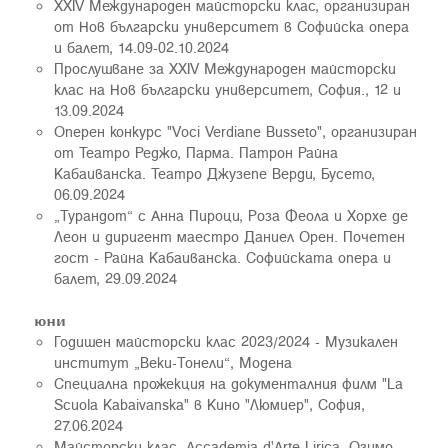
XXIV Международен майсторски клас, организиран
от Нов български университет в Софийска опера
и балет, 14.09-02.10.2024
Прослушване за XXIV Международен майсторски
клас на Нов български университет, София., 12 и
13.09.2024
Оперен конкурс "Voci Verdiane Busseto", организиран
от Театро Реджо, Парма. Патрон Райна
Кабаиванска. Театро Джузепе Верди, Бусето,
06.09.2024
„Турандот“ с Анна Пироци, Роза Феола и Хорхе де
Леон и диригент маестро Даниел Орен. Почетен
гост - Райна Кабаиванска. Софийската опера и
балет, 29.09.2024
юни
Годишен майсторски клас 2023/2024 - Музикален
институт „Веки-Тонели“, Моденa
Специална прожекция на документалния филм "La
Scuola Kabaivanska" в Кино "Люмиер", София,
27.06.2024
Майсторски клас. Accademia d'Arte Lirica, Озимо,