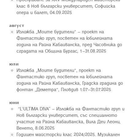
клас в Нов български университет, Софийска
опера и балет, 04.09.2025
август
Изложба „Моите будители“ – проект на
Фантастико груп, посветен на юбилейната
година на Райна Кабаиванска, пред Часовника до
сградата на Община Бургас, 1–31.08.2025
юли
Изложба „Моите будители“, проект на
Фантастико груп, посветен на юбилейната
година на Райна Кабаиванска, Градска градина до
фонтан „Деметра“, Пловдив 1.07–31.07.2025
юни
“L’ULTIMA DIVA” – Изложба на Фантастико груп и
Нов български университет, със специалното
участие на Райна Кабаиванска, Вила Деи Леони,
Венето, 8.06.2025
Годишен майсторски клас 2024/2025. Музикален