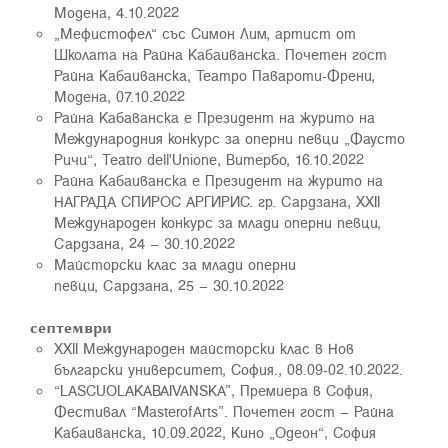
Модена, 4.10.2022
„Мефистофел“ със Симон Лим, артист от
Школата на Райна Кабаиванска. Почетен гост
Райна Кабаиванска, Театро Павароти-Френи,
Модена, 07.10.2022
Райна Кабаванска е Президент на журито на
Международния конкурс за оперни певци „Фаусто
Ричи“, Teatro dell'Unione, Витербо, 16.10.2022
Райна Кабаиванска е Президент на журито на
НАГРАДА СПИРОС АРГИРИС. гр. Сардзана, XXII
Международен конкурс за млади оперни певци,
Сардзана, 24 – 30.10.2022
Майсторски клас за млади оперни
певци, Сардзана, 25 – 30.10.2022
септември
ХХII Международен майсторски клас в Нов
български университет, София., 08.09-02.10.2022.
“LASCUOLAKABAIVANSKA”, Премиера в София,
Фестивал “MasterofArts”. Почетен гост – Райна
Кабаиванска, 10.09.2022, Кино „Одеон“, София