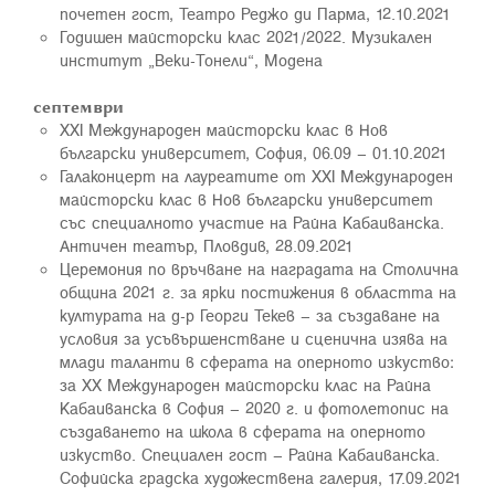
почетен гост, Театро Реджо ди Парма, 12.10.2021
Годишен майсторски клас 2021/2022. Музикален
институт „Веки-Тонели“, Модена
с
ептември
ХХI Международен майсторски клас в Нов
български университет, София, 06.09 – 01.10.2021
Галаконцерт на лауреатите от ХХI Международен
майсторски клас в Нов български университет
със специалното участие на Райна Кабаиванска.
Античен театър, Пловдив, 28.09.2021
Церемония по връчване на наградата на Столична
община 2021 г. за ярки постижения в областта на
културата на д-р Георги Текев – за създаване на
условия за усъвършенстване и сценична изява на
млади таланти в сферата на оперното изкуство:
за ХХ Международен майсторски клас на Райна
Кабаиванска в София – 2020 г. и фотолетопис на
създаването на школа в сферата на оперното
изкуство. Специален гост – Райна Кабаиванска.
Софийска градска художествена галерия, 17.09.2021