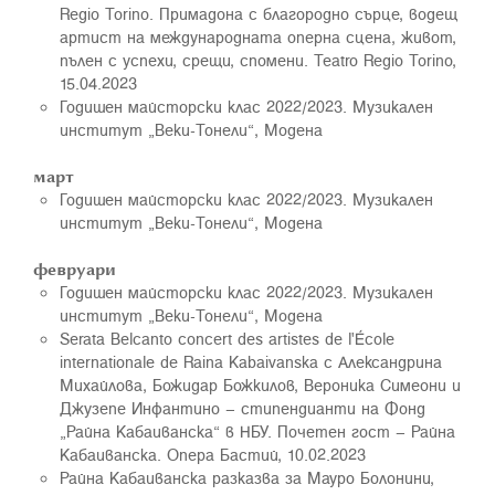
Regio Torino. Примадона с благородно сърце, водещ
артист на международната оперна сцена, живот,
пълен с успехи, срещи, спомени. Teatro Regio Torino,
15.04.2023
Годишен майсторски клас 2022/2023. Музикален
институт „Веки-Тонели“, Модена
март
Годишен майсторски клас 2022/2023. Музикален
институт „Веки-Тонели“, Модена
февруари
Годишен майсторски клас 2022/2023. Музикален
институт „Веки-Тонели“, Модена
Serata Belcanto concert des artistes de l'École
internationale de Raina Kabaivanska с Александрина
Михайлова, Божидар Божкилов, Вероника Симеони и
Джузепе Инфантино – стипендианти на Фонд
„Райна Кабаиванска“ в НБУ. Почетен гост – Райна
Кабаиванска. Опера Бастий, 10.02.2023
Райна Кабаиванска разказва за Мауро Болонини,