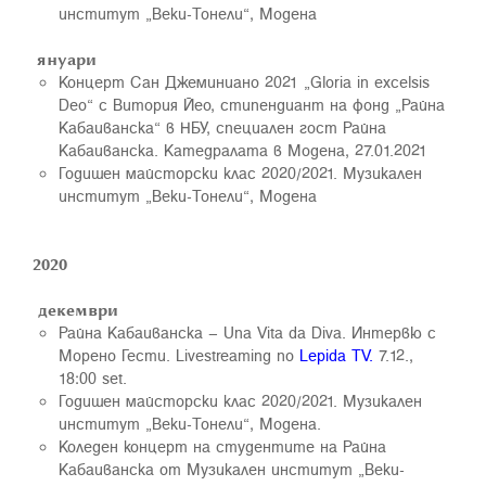
институт „Веки-Тонели“, Модена
януари
Концерт Сан Джеминиано 2021 „Gloria in excelsis
Deo“ с Витория Йео, стипендиант на фонд „Райна
Кабаиванска“ в НБУ, специален гост Райна
Кабаиванска. Катедралата в Модена, 27.01.2021
Годишен майсторски клас 2020/2021. Музикален
институт „Веки-Тонели“, Модена
2020
декември
Райна Кабаиванска – Una Vita da Diva. Интервю с
Морено Гести. Livestreaming по
Lepida TV.
7.12.,
18:00 set.
Годишен майсторски клас 2020/2021. Музикален
институт „Веки-Тонели“, Модена.
Коледен концерт на студентите на Райна
Кабаиванска от Музикален институт „Веки-