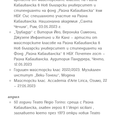
Кабаиванска в Нов български университет и
стипендианти на фонд „Райна Кабаиванска“ към
НБУ. Със специалното участие на Райна
Кабаиванска. Национална академия „Санта
Чечиля“, Рим, 03.05.2023 г.
„Трубадур“ с Витория Йео, Вероника Симеони,
Джузепе Инфантино и Хе Канг – артисти от
майсторските класове на Райна Кабаиванска в
Нов български университет и стипендианти на
Фонд „Райна Кабаиванска“ в НБУ. Почетен гост –
Райна Кабаиванска. Аудитория Пандурера, Ченто,
12.05.2023
Годишен майсторски клас 2022/2023. Музикален
институт „Веки-Тонели“, Модена
Майсторски клас. Accademia d'Arte Lirica, Озимо, 22
– 27.05.2023
април
50 години Teatro Regio Torino: среща с Райна
Кабаиванска, главен герой в I Vespri siciliani ,
заглавието което през 1973 откри новия Teatro