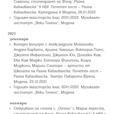
Симеони, стипендиант на Фонд „Райна
Кабаиванска“ в НБУ. Почетен гост – Райна
Кабаиванска. Катедрала в Модена, 26.01.2022
Годишен майсторски клас 2021/2022. Музикален
институт „Веки-Тонели“, Модена
2021
декември
Коледен концерт с Aлександрина Михайлова,
Андреа Барбато, Ариана Чимолин, Виктория Питс,
Джузепе Инфантино, Джунйон Юн, Донгхюн Ким,
Ева Ким Маджо, Елеонора Филипони, Киара
Моджини, Марили Санторо – артисти от
Школата на Райна Кабаиванска. Почетен гост –
Райна Кабаиванска. Театро Павароти-Френи,
Модена, 23.12.2021
Годишен майсторски клас 2021/2022. Музикален
институт „Веки-Тонели“, Модена
ноември
Откриване на сезона с „Отело“ с Мария Агреста,
стипендиант на фонд „Райна Кабаиванска“ в НБУ и