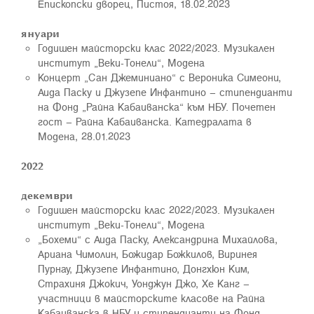
Епископски дворец, Пистоя, 18.02.2023
януари
Годишен майсторски клас 2022/2023. Музикален
институт „Веки-Тонели“, Модена
Концерт „Сан Джеминиано“ с Вероника Симеони,
Аида Паску и Джузепе Инфантино – стипендианти
на Фонд „Райна Кабаиванска“ към НБУ. Почетен
гост – Райна Кабаиванска. Катедралата в
Модена, 28.01.2023
2022
декември
Годишен майсторски клас 2022/2023. Музикален
институт „Веки-Тонели“, Модена
„Бохеми“ с Аида Паску, Александрина Михайлова,
Ариана Чимолин, Божидар Божкилов, Виринея
Пyрнау, Джузепе Инфантино, Донгхюн Ким,
Страхиня Джокич, Уонджун Джо, Хе Канг –
участници в майсторските класове на Райна
Кабаиванска в НБУ и стипендианти на Фонд