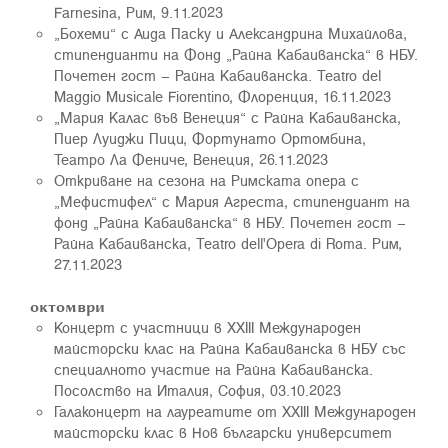
Farnesina, Рим, 9.11.2023
„Бохеми“ с Аида Паску и Александрина Михайлова,
стипендианти на Фонд „Райна Кабаиванска“ в НБУ.
Почетен гост – Райна Кабаиванска. Teatro del
Maggio Musicale Fiorentino, Флоренция, 16.11.2023
„Мария Калас във Венеция“ с Райна Кабаиванска,
Пиер Луиджи Пици, Фортунато Ортомбина,
Театро Ла Фениче, Венеция, 26.11.2023
Откриване на сезона на Римската опера с
„Мефистифел“ с Мария Агреста, стипендиант на
фонд „Райна Кабаиванска“ в НБУ. Почетен гост –
Райна Кабаиванска, Teatro dell'Opera di Roma. Рим,
27.11.2023
октомври
Концерт с участници в ХXIII Международен
майсторски клас на Райна Кабаиванска в НБУ със
специалното участие на Райна Кабаиванска.
Посолство на Италия, София, 03.10.2023
Галаконцерт на лауреатите от ХХIII Международен
майсторски клас в Нов български университет