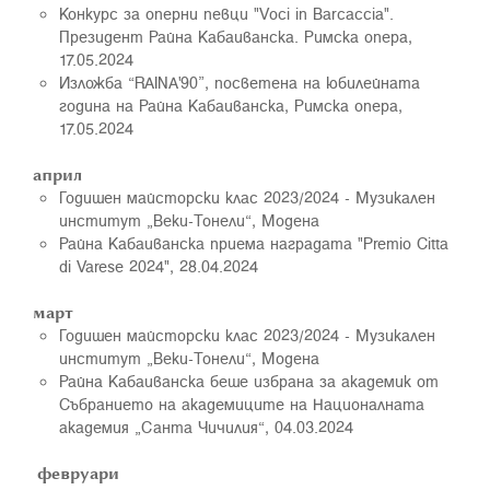
Конкурс за оперни певци "Voci in Barcaccia".
Президент Райна Кабаиванска. Римска опера,
17.05.2024
Изложба “RAINA'90”, посветена на юбилейната
година на Райна Кабаиванска, Римска опера,
17.05.2024
април
Годишен майсторски клас 2023/2024 - Музикален
институт „Веки-Тонели“, Моденa
Райна Кабаиванска приема наградата "Premio Citta
di Varese 2024", 28.04.2024
март
Годишен майсторски клас 2023/2024 - Музикален
институт „Веки-Тонели“, Моденa
Райна Кабаиванска беше избрана за академик от
Събранието на академиците на Националната
академия „Санта Чичилия“, 04.03.2024
февруари