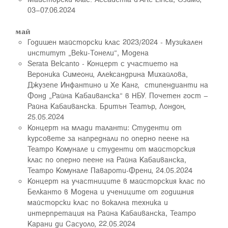
03–07.06.2024
май
Годишен майсторски клас 2023/2024 - Музикален
институт „Веки-Тонели“, Моденa
Serata Belcanto - Концерт с участието на
Вероника Симеони, Александрина Михайлова,
Джузепе Инфантино и Хе Канг, стипендианти на
Фонд „Райна Кабаиванска“ в НБУ. Почетен гост –
Райна Кабаиванска. Бритън Театър, Лондон,
25.05.2024
Концерт на млади таланти: Студенти от
курсовете за напреднали по оперно пеене на
Театро Комунале и студенти от майсторския
клас по оперно пеене на Райна Кабаиванска,
Театро Комунале Павароти-Френи, 24.05.2024
Концерт на участниците в майсторския клас по
Белканто в Модена и учениците от годишния
майсторски клас по вокална техника и
интерпретация на Райна Кабаиванска, Театро
Карани ди Сасуоло, 22.05.2024