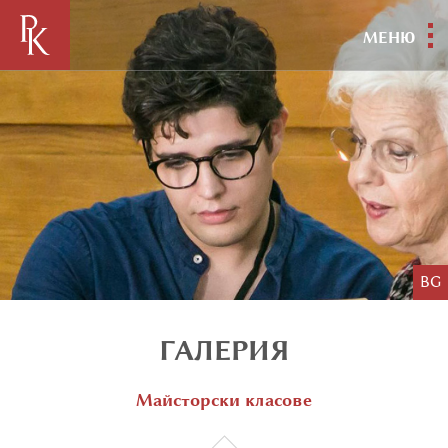
МЕНЮ
BG
ГАЛЕРИЯ
Майсторски класове