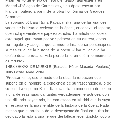
Milán (el 26 de enero de 1957), el teatro Real estrena en
Madrid «Diálogos de Carmelitas», una ópera escrita por
Francis Poulenc a partir de la obra homónima de Georges
Bernanos.
La soprano búlgara Raina Kabaivanska, una de las grandes
voces de la historia reciente de la ópera, encabeza el reparto,
que incluye veintisiete papeles solistas. La artista considera
este papel, que canta por vez primera en su carrera, como
«un regalo», y asegura que la muerte final de su personaje es
la más cruel de la historia de la ópera. «Una mujer que ha
creído durante toda su vida pierde la fe en el último momento;
es terrible».
TRES OBRAS DE MUERTE (Estrada, Pérez Maseda, Poulenc)
Julio César Abad Vidal
“Precisamente, ese el nudo de la obra: la turbación que
supone en el hombre la conciencia de su trascendencia, o de
su sed. La soprano Raina Kabaivanska, conocedora del teatro
y una de esas raras cantantes verdaderamente actrices, con
una dilatada trayectoria, ha confesado en Madrid que la suya
en escena es la más terrible de la historia de la ópera. Nada
menos que el arrebato de la desesperación final en quien ha
dedicado la vida a una fe que desfallece reventándolo todo a