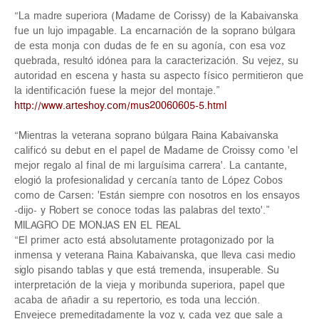
“La madre superiora (Madame de Corissy) de la Kabaivanska
fue un lujo impagable. La encarnación de la soprano búlgara
de esta monja con dudas de fe en su agonía, con esa voz
quebrada, resultó idónea para la caracterización. Su vejez, su
autoridad en escena y hasta su aspecto físico permitieron que
la identificación fuese la mejor del montaje.”
http://www.arteshoy.com/mus20060605-5.html
“Mientras la veterana soprano búlgara Raina Kabaivanska
calificó su debut en el papel de Madame de Croissy como 'el
mejor regalo al final de mi larguísima carrera'. La cantante,
elogió la profesionalidad y cercanía tanto de López Cobos
como de Carsen: 'Están siempre con nosotros en los ensayos
-dijo- y Robert se conoce todas las palabras del texto'.”
MILAGRO DE MONJAS EN EL REAL
“El primer acto está absolutamente protagonizado por la
inmensa y veterana Raina Kabaivanska, que lleva casi medio
siglo pisando tablas y que está tremenda, insuperable. Su
interpretación de la vieja y moribunda superiora, papel que
acaba de añadir a su repertorio, es toda una lección.
Envejece premeditadamente la voz y, cada vez que sale a