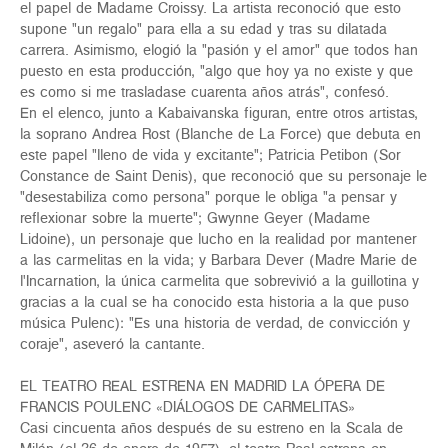
el papel de Madame Croissy. La artista reconoció que esto
supone "un regalo" para ella a su edad y tras su dilatada
carrera. Asimismo, elogió la "pasión y el amor" que todos han
puesto en esta producción, "algo que hoy ya no existe y que
es como si me trasladase cuarenta años atrás", confesó.
En el elenco, junto a Kabaivanska figuran, entre otros artistas,
la soprano Andrea Rost (Blanche de La Force) que debuta en
este papel "lleno de vida y excitante"; Patricia Petibon (Sor
Constance de Saint Denis), que reconoció que su personaje le
"desestabiliza como persona" porque le obliga "a pensar y
reflexionar sobre la muerte"; Gwynne Geyer (Madame
Lidoine), un personaje que lucho en la realidad por mantener
a las carmelitas en la vida; y Barbara Dever (Madre Marie de
l'Incarnation, la única carmelita que sobrevivió a la guillotina y
gracias a la cual se ha conocido esta historia a la que puso
música Pulenc): "Es una historia de verdad, de convicción y
coraje", aseveró la cantante.
EL TEATRO REAL ESTRENA EN MADRID LA ÓPERA DE
FRANCIS POULENC «DIÁLOGOS DE CARMELITAS»
Casi cincuenta años después de su estreno en la Scala de