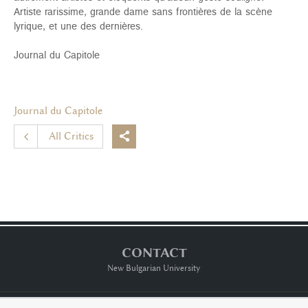
Artiste rarissime, grande dame sans frontières de la scène
lyrique, et une des dernières.
Journal du Capitole
Journal du Capitole
All Critics

CONTACT
New Bulgarian University
Тerms of usе