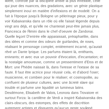
libère, contrôlé par la discipline artiste la plus inflexible, celle
qui joue des nuances, des gradations, avec un génie plastique
simplement inouï en matière d'inflexions et de modelé. On a
fait à l'époque jusqu'à Bologne un pèlerinage pieux, pour y
voir Kabaivanska dans un rôle où elle faisait légende depuis
vingt ans déjà, et qu'elle ne chanterait peut-être jamais plus,
Francesca de Rimini dans le chef-d'oeuvre de Zandonai.
Quelle leçon! D'entrée elle apparaissait, préraphaélite, dans
des idées et comme des odeurs de guirlandes, de roses,
réalisant le personage complet, entièrement incarné, qu'aurait
rêvé un Dante lyrique. Les parfums étaient là, entêtants,
enivrants; et avec eux un pouvoir d'évocation, d'incantation; et
la nostalgie amoureuse, comme un pressentiment d'Eros et de
Mort: une Phèdre naissait là, dans l'ivresse et l'extase de sa
faute. II faut être actrice pour réussir cela, et d'abord l'oser;
musicienne, et combien pour le réaliser; et cosmopolite, au
confluent de plusieur cultures, avec une âcreté slave qui
trouble et parfume une liquidité un lumineux latins.
Desdémone, Elisabeth de Valois, Leonora dans Trovatore et
surtout Forza: la cantilène de Verdi a inspiré Kabaivanska des
clairs-obscurs, des estompes, des effets de discrétion
autrement artistes et éloquents qu'aucun geste souligné.