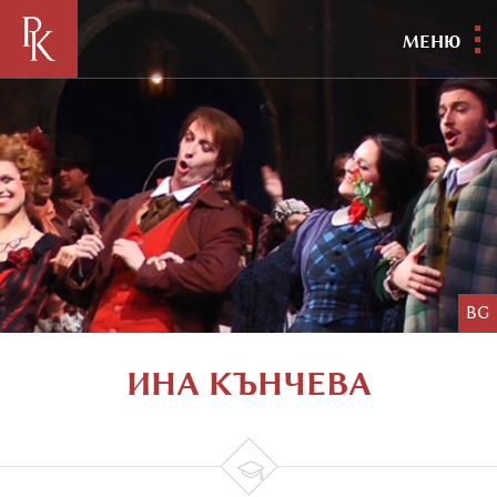
МЕНЮ
BG
ИНА KЪНЧЕВА
