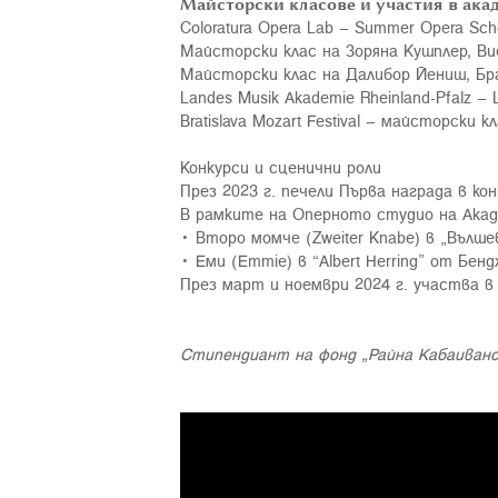
Майсторски класове и участия в ака
Coloratura Opera Lab – Summer Opera Scho
Майсторски клас на Зоряна Кушплер, Ви
Майсторски клас на Далибор Йениш, Бра
Landes Musik Akademie Rheinland-Pfalz – L
Bratislava Mozart Festival – майсторски 
Конкурси и сценични роли
През 2023 г. печели Първа награда в кон
В рамките на Оперното студио на Акад
• Второ момче (Zweiter Knabe) в „Въл
• Еми (Emmie) в “Albert Herring” от Бе
През март и ноември 2024 г. участва в
Стипендиант на фонд „Райна Кабаиванск