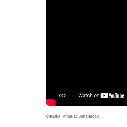
Снимка: Атанас Атанасов