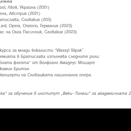
демии
ol, Лвов, Украйна (2021)
ена, Австрия (2021)
тислава, Словакия (203)
ied, Opera, Oratorio, Германия (2023)
клас на Олга Пасичник, Словакия (2023)
курса за млади вокалисти “Wassyl Slipak”.
емията в Братислава изпълнява следните роли:
шебната флейта“ от Волфганг Амадеус Моцарт
нджамин Бритън
 концерти на Словашката национална опера.
а“ за обучение в институт „Веки–Тонели“ за академичната 20