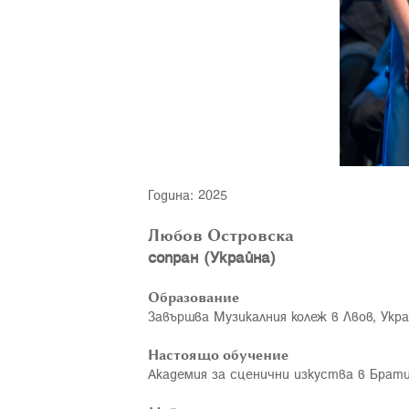
Година: 2025
Любов Островска
сопран (Украйна)
Образование
Завършва Музикалния колеж в Лвов, Украй
Настоящо обучение
Академия за сценични изкуства в Братисл