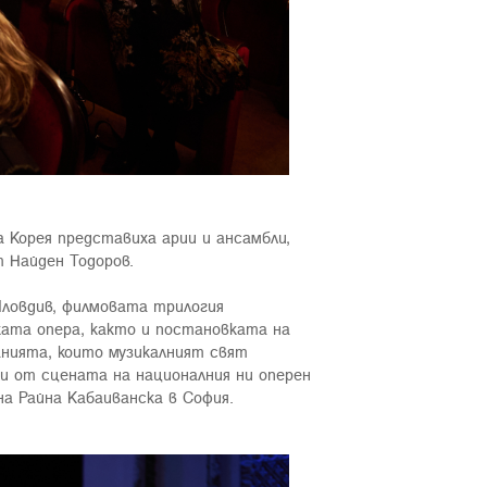
 Корея представиха арии и ансамбли,
 Найден Тодоров.
Пловдив, филмовата трилогия
ката опера, както и постановката на
анията, които музикалният свят
ли от сцената на националния ни оперен
на Райна Кабаиванска в София.