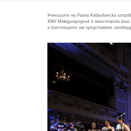
Учениците на Райна Кабаиванска изправ
XXIV Международния ѝ майсторски клас
а блестящото им представяне затвърд