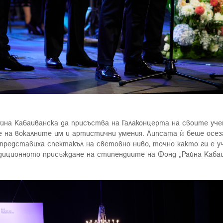
йна Кабаиванска да присъства на Галаконцерта на своите учен
 на вокалните им и артистични умения. Липсата ѝ беше осез
представиха спектакъл на световно ниво, точно както ги е у
иционното присъждане на стипендиите на Фонд „Райна Кабаи