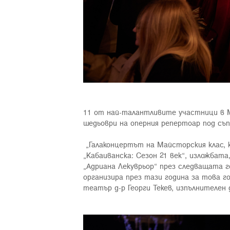
11 от най-талантливите участници в Ма
шедьоври на оперния репертоар под съп
„Галаконцертът на Майсторския клас, 
„Кабаиванска: Сезон 21 век“, изложба
„Адриана Лекуврьор“ през следващата 
организира през тази година за това г
театър д-р Георги Текев, изпълнителен