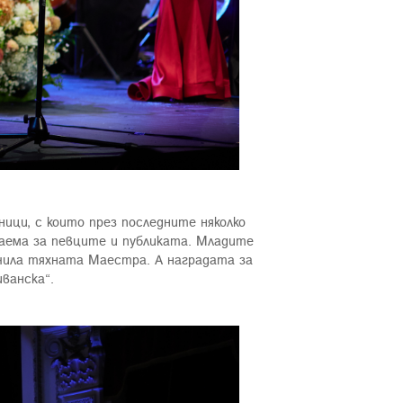
ици, с които през последните няколко
аема за певците и публиката. Младите
чила тяхната Маестра. А наградата за
ванска“.