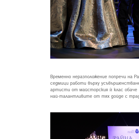
Временно неразположение попречи на Ра
седмици работи върху усъвършенстване
артисти от майсторския ѝ клас обаче 
най-талантливите от тях дойде с трад