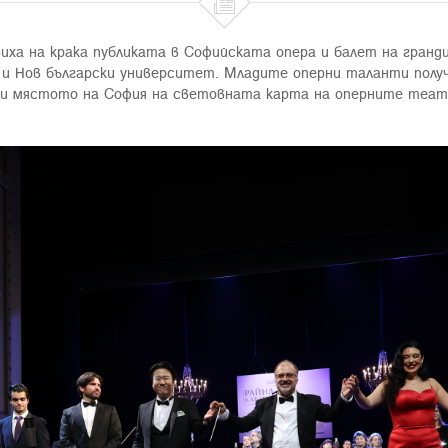

иха на крака публиката в Софийската опера и балет на гранд
 и Нов български университет. Младите оперни таланти полу
и мястото на София на световната карта на оперните теат