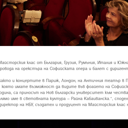
йсторския клас от България, Грузия, Румъния, Италия и Южна
ровода на орекстъра на Софийската опера и балет с диригент
както и концертите в Париж, Лондон, на Античния театър в 
та, която имате възможност да видите във фоайето на Софийс
година, са приносът на Нов български университет към честв
олямо име в световната култура – Райна Кабаиванска.“, споде
 директор на НБУ, създател и продуцент на Майсторския клас 