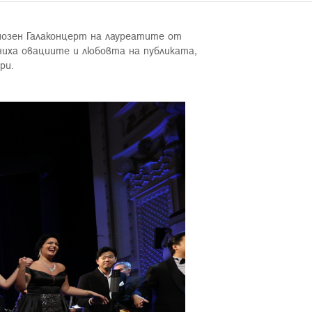
иозен Галаконцерт на лауреатите от
чиха овациите и любовта на публиката,
ри.