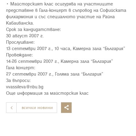
• Майсторският клас осигурява на участниците
представяне в Гала-концерт в съпровод на Софийската
филхармония и със специалното участие на Райна
Кабаиванска.
Срок за кандидатстване:
30 август 2007 г.
Прослушване:
13 септември 2007 г., 10 часа, Камерна зала “България”
Провеждане:
14-26 септември 2007 г., Камерна зала “България”
Гала концерт:
27 септември 2007 г., Голяма зала “България”
За въпроси:
vvassileva@nbu.bg
Още информация за майсторския клас
всички новини
