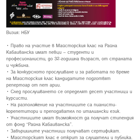
Визия: НБУ
• Право на участие в Майсторския клас на Райна
Кабаиванска имат певци – студенти и
професионалисти, до 32-годишна възраст, от страната
и чужбина.
• За конкурсното прослушване и за работата по време
на Майсторския клас кандидатите подготвят
репертоар от пет арии.
• След прослушването се определят десет участници и
курсисти.
• На разположение на участниците са пианисти-
корепетитори и преподавател по италиански език.
• Участниците имат възможност да получат стипендия
от фонд “Райна Кабаиванска”.
• Завършилите участници получават сертификат.
• Майсторският клас е открит за слушатели и публика.