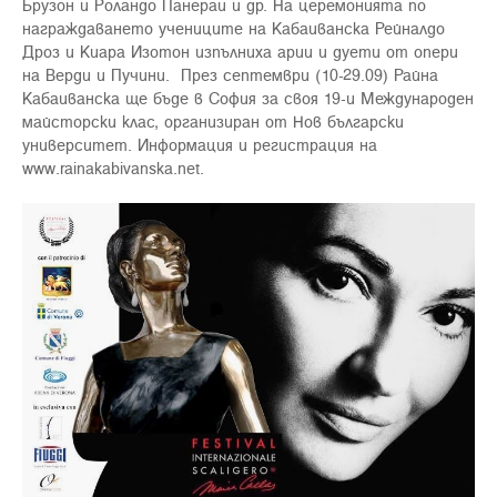
Брузон и Роландо Панераи и др. На церемонията по
награждаването учениците на Кабаиванска Рейналдо
Дроз и Киара Изотон изпълниха арии и дуети от опери
на Верди и Пучини. През септември (10-29.09) Райна
Кабаиванска ще бъде в София за своя 19-и Международен
майсторски клас, организиран от Нов български
университет. Информация и регистрация на
www.rainakabivanska.net
.