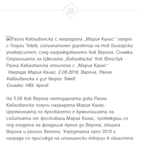

Награда Мария Калас, 2.08.2019, Верона, Райна
Кабаиванска и д-р Георги Текев
Снимка: НБУ, Архив
На 2.08 във Верона легендарната дива Райна
Кабаиванска получи наградата Мария Калас.
Церемонията по връчването е кулминацията на
събитията от фестивала Мария Калас, провеждащ се
под егидата на фондация Арена ди Верона, община
Верона и регион Венето. Учредената през 2013 г.
награда се присъжда на италиански творци в областта