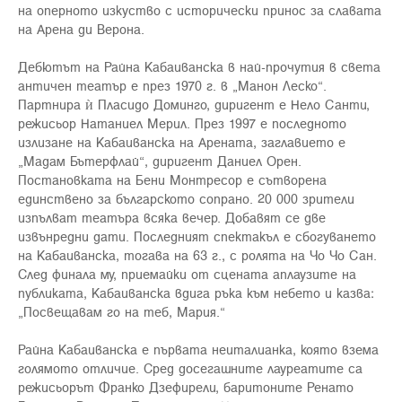
на оперното изкуство с исторически принос за славата
на Арена ди Верона.
Дебютът на Райна Кабаиванска в най-прочутия в света
античен театър е през 1970 г. в „Манон Леско“.
Партнира ѝ Пласидо Доминго, диригент е Нело Санти,
режисьор Натаниел Мерил. През 1997 е последното
излизане на Кабаиванска на Арената, заглавието е
„Мадам Бътерфлай“, диригент Даниел Орен.
Постановката на Бени Монтресор е сътворена
единствено за българското сопрано. 20 000 зрители
изпълват театъра всяка вечер. Добавят се две
извънредни дати. Последният спектакъл е сбогуването
на Кабаиванска, тогава на 63 г., с ролята на Чо Чо Сан.
След финала му, приемайки от сцената аплаузите на
публиката, Кабаиванска вдига ръка към небето и казва:
„Посвещавам го на теб, Мария.“
Райна Кабаиванска е първата неиталианка, която взема
голямото отличие. Сред досегашните лауреатите са
режисьорът Франко Дзефирели, баритоните Ренато