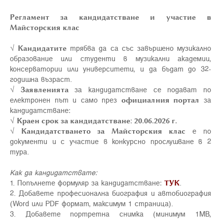
Регламент за кандидатстване и участие в
Майсторския клас
√
Кандидатите
трябва да са със завършено музикално
образование или студенти в музикални академии,
консерватории или университети, и да бъдат до 32-
годишна възраст.
√
Заявленията
за кандидатстване се подават по
електронен път и само през
официалния портал
за
кандидатстване:
√
Краен срок за кандидатстване
:
20.06.2026 г.
√
Кандидатстването за Майсторския клас
е по
документи и с участие в конкурсно прослушване в 2
тура.
Как да кандидатствате:
1. Попълнете формуляр за кандидатстване:
ТУК
.
2. Добавете професионална биография и автобиография
(Word или PDF формат, максимум 1 страница).
3. Добавете портретна снимка (минимум 1MB,