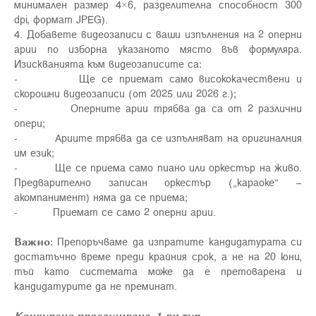
минимален размер 4×6, разделителна способност 300
dpi, формат JPEG).
4. Добавете видеозаписи с ваши изпълнения на 2 оперни
арии по изборна указаното място във формуляра.
Изискванията към видеозаписите са:
- Ще се приемат само висококачествени и
скорошни видеозаписи (от 2025 или 2026 г.);
- Оперните арии трябва да са от 2 различни
опери;
- Ариите трябва да се изпълняват на оригиналния
им език;
- Ще се приема само пиано или оркестър на живо.
Предварително записан оркестър („караоке“ –
акомпанимент) няма да се приема;
- Приемат се само 2 оперни арии.
Важно:
Препоръчваме да изпратите кандидатурата си
достатъчно време преди крайния срок, а не на 20 юни,
тъй като системата може да е претоварена и
кандидатурите да не преминат.
Конкурсно прослушване, 1-ви тур