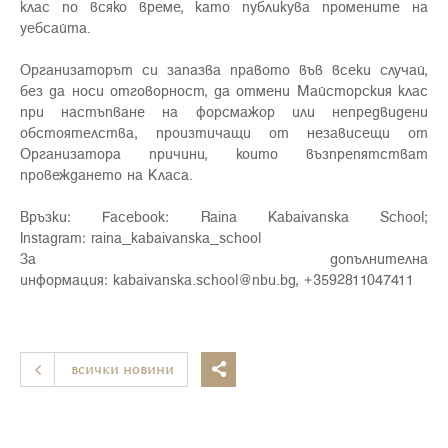
клас по всяко време, като публикува промените на
уебсайта.
Организаторът си запазва правото във всеки случай,
без да носи отговорност, да отмени Майсторския клас
при настъпване на форсмажор или непредвидени
обстоятелства, произтичащи от независещи от
Организатора причини, които възпрепятстват
провеждането на Класа.
Връзки: Facebook:
Raina Kabaivanska School
;
Instagram:
raina_kabaivanska_school
За допълнителна
информация:
kabaivanska.school@nbu.bg
,
+3592811047411
всички новини
