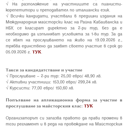
√ На разположение на участниците са пианисти-
корепетитори и преподавател по италиански език.
√ Всички кандидати, участвали в предишни издания на
Международния майсторски клас на Райна Кабаиванска и
НБУ, се класират директно за 2-ри тур, без да е
необходимо да изпълняват условията за 1-ви тур. За да
се явят на прослушването на живо на 19.09.2026 г.,
трябва единствено да заявят своето участие в срок до
05.09.2026 г.
ТУК
.
Такси за кандидатстване и участие
√ Прослушване – 2-ри тур: 25,00 евро/ 48,90 лв.
√ Активни участници: 153,00 евро/ 299,24 лв.
√ Курсисти: 77,00 евро/ 150,60 лв.
Попълване на апликационна форма за участие в
прослушване за майсторския клас:
ТУК
Организаторът си запазва правото да прави промени в
този регламент и в реда на провеждане на Майсторския