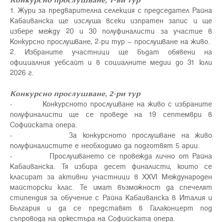
1. Жури за предварителна селекция с председател Райна
Кабаиванска ще изслуша всеки изпратен запис и ще
избере между 20 и 30 полуфиналисти за участие в
Конкурсно прослушване, 2-ри тур – прослушване на живо.
2. Избраните участници ще бъдат обявени на
официалния
уебсайт
и в
социалните медии
до 31 юли
2026 г.
Конкурсно прослушване, 2-ри тур
- Конкурсното прослушване на живо с избраните
полуфиналисти ще се проведе на 19 септември в
Софийската опера.
- За конкурсното прослушване на живо
полуфиналистите е необходимо да подготвят 5 арии.
- Прослушването се провежда лично от Райна
Кабаиванска. Тя избира десет финалисти, които се
класират за активни участници в XXVI Международен
майсторски клас. Те имат възможност да спечелят
стипендия за обучение с Райна Кабаиванска в Италия и
България и да се представят в Галаконцерт под
съпровода на оркестъра на Софийската опера.