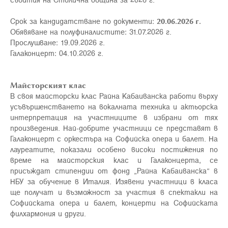
Срок за кандидатстване по документи:
20.06.2026 г.
Обявяване на полуфиналистите: 31.07.2026 г.
Прослушване: 19.09.2026 г.
Галаконцерт: 04.10.2026 г.
Майсторският клас
В своя майсторски клас Райна Кабаиванска работи върху
усъвършенстването на вокалната техника и актьорска
интерпретация на участниците в избрани от тях
произведения. Най-добрите участници се представят в
Галаконцерт с оркестъра на Софийска опера и балет. На
лауреатите, показали особено високи постижения по
време на майсторския клас и Галаконцерта, се
присъждат стипендии от фонд „Райна Кабаиванска“ в
НБУ за обучение в Италия. Изявени участници в класа
ще получат и възможност за участия в спектакли на
Софийската опера и балет, концерти на Софийската
филхармония и други.