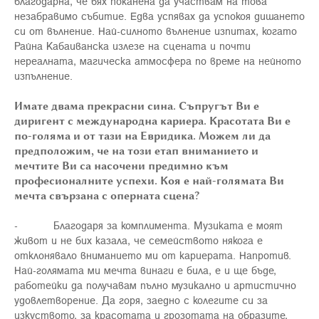
благодарна, че бях поканена да участвам на това
незабравимо събитие. Едва успявах да успокоя дишането
си от вълнение. Най-силното вълнение изпитах, когато
Райна Кабаиванска излезе на сцената и почти
нереалната, магическа атмосфера по време на нейното
изпълнение.
Имате двама прекрасни сина. Съпругът Ви е
диригент с международна кариера. Красотата Ви е
по-голяма и от тази на Евридика. Можем ли да
предположим, че на този етап вниманието и
мечтите Ви са насочени предимно към
професионалните успехи. Коя е най-голямата Ви
мечта свързана с оперната сцена?
- Благодаря за комплимента. Музиката е моят
живот и не бих казала, че семейството някога е
отклонявало вниманието ми от кариерата. Напротив.
Най-голямата ми мечта винаги е била, е и ще бъде,
работейки да получавам пълно музикално и артистично
удовлетворение. Да горя, заедно с колегите си за
изкуството, за красотата и грозотата на образите,