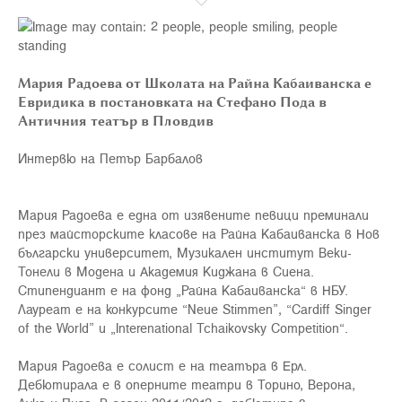
Мария Радоева от Школата на Райна Кабаиванска е
Евридика в постановката на Стефано Пода в
Античния театър в Пловдив
Интервю на Петър Барбалов
Мария Радоева е една от изявените певици преминали
през майсторските класове на Райна Кабаиванска в Нов
български университет, Музикален институт Веки-
Тонели в Модена и Академия Киджана в Сиена.
Стипендиант е на фонд „Райна Кабаиванска“ в НБУ.
Лауреат е на конкурсите “Neue Stimmen”, “Cardiff Singer
of the World” и „Interenational Tchaikovsky Competition“.
Мария Радоева е солист е на театъра в Ерл.
Дебютирала е в оперните театри в Торино, Верона,