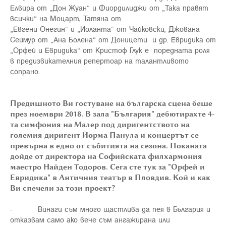
Елвира от „Дон Жуан“ и Фиордилиджи от „Така правят
всички“ на Моцарт, Татяна от
„Евгени Онегин“ и „Йоланта“ от Чайковски, Джована
Сеймур от „Ана Болена“ от Доницети и др. Евридика от
„Орфей и Евридика“ от Кристоф Глук е поредната роля
в предизвикателния репертоар на талантливото
сопрано.
Предишното Ви гостуване на българска сцена беше
през ноември 2018. В зала "България" дебютирахте 4-
та симфония на Малер под диригентството на
големия диригент Йорма Панула и концертът се
превърна в едно от събитията на сезона. Поканата
дойде от директора на Софийската филхармония
маестро Найден Тодоров. Сега сте тук за "Орфей и
Евридика" в Античния театър в Пловдив. Кой и как
Ви спечели за този проект?
- Винаги съм много щастлива да пея в България и
отказвам само ако вече съм ангажирана или