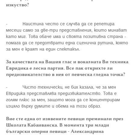
изкуство?
- Наистина често се случва да се репетира
месеци само за две-три представления, които минават
като миг. Това обаче има и своята позитивна страна -
помага да се предотврати една сценична рутина, която
за мен е краят на един спектакъл.
За качествата на Вашия глас и вокалната Ви техника
Евридика е лесна партия. Все пак открихте ли
предизвикателство в нея от певческа гледна точка?
- Чисто технически, не бих казала, че за мен
Евридика представлява предизвикателство. Това е
голям плюс за мен, защото мога да се концентрирам
изцяло върху думите и обема на този образ.
Вие сте една от изявените певици преминали през
Школата Кабаиванска. В момента три млади
български оперни певици - Александрина