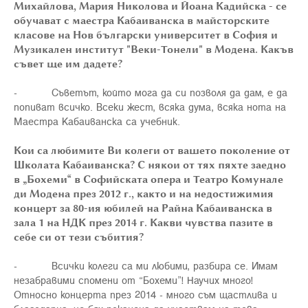
Михайлова, Мария Николова и Йоана Кадийска - се
обучават с маестра Кабаиванска в майсторските
класове на Нов български университет в София и
Музикален институт "Веки-Тонели" в Модена. Какъв
съвет ще им дадете?
- Съветът, който мога да си позволя да дам, е да
попиват всичко. Всеки жест, всяка дума, всяка нота на
Маестра Кабаиванска са учебник.
Кои са любимите Ви колеги от вашето поколение от
Школата Кабаиванска? С някои от тях пяхте заедно
в „Бохеми“ в Софийската опера и Театро Комунале
ди Модена през 2012 г., както и на недостижимия
концерт за 80-ия юбилей на Райна Кабаиванска в
зала 1 на НДК през 2014 г. Какви чувства пазите в
себе си от тези събития?
- Всички колеги са ми любими, разбира се. Имам
незабравими спомени от “Бохеми”! Научих много!
Относно концерта през 2014 - много съм щастлива и