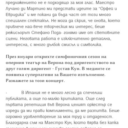
предложението не е подходящо за моя глас. Маестро
Лучано ди Мартино ми представи идеите за “Орфей и
Евридика” и ме покани да бъда част от този много
специален спектакъл. Не мога да скрия, че онова, което
привлече най-вече творческия ми интерес, беше
режисьорът Стефано Пода- голямо име от световните
сцени. Неговата работа е изключително детайлна,
интересна, с много дълбок смисъл и символика.
През януари открихте симфоничния сезон на
оперния театър на Верона под диригентството на
друг голям диригент - Густав Кун. В медиите се
появиха суперлативи за Вашето изпълнение.
Разкажете за този концерт.
- В Италия не е много лесно да спечелиш
публиката, а още по-малко критиката. Още след
първата репетиция във Верона целият оркестър се
изреди да ми прави комплименти, да ме разпитва. Беше
огромно удовлетворение за моя труд и отдаденост.
Благодарна съм на Маестро Кун, който вярва без капка