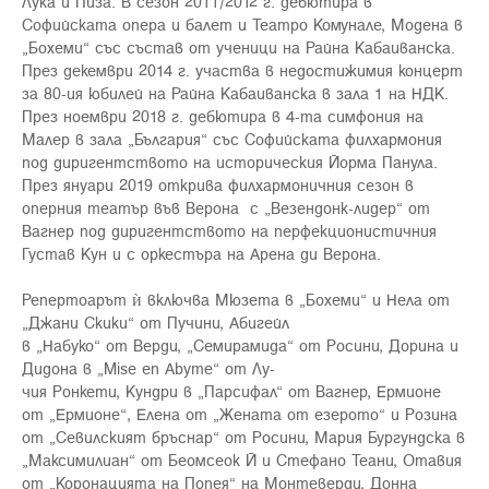
Лука и Пиза. В сезон 2011/2012 г. дебютира в
Софийската опера и балет и Театро Комунале, Модена в
„Бохеми“ със състав от ученици на Райна Кабаиванска.
През декември 2014 г. участва в недостижимия концерт
за 80-ия юбилей на Райна Кабаиванска в зала 1 на НДК.
През ноември 2018 г. дебютира в 4-та симфония на
Малер в зала „България“ със Софийската филхармония
под диригентството на историческия Йорма Панула.
През януари 2019 открива филхармоничния сезон в
оперния театър във Верона с „Везендонк-лидер“ от
Вагнер под диригентството на перфекционистичния
Густав Кун и с оркестъра на Арена ди Верона.
Репертоарът ѝ включва Мюзета в „Бохеми“ и Нела от
„Джани Скики“ от Пучини, Абигейл
в „Набуко“ от Верди, „Семирамида“ от Росини, Дорина и
Дидона в „Mise en Abyme“ от Лу-
чия Ронкети, Кундри в „Парсифал“ от Вагнер, Ермионе
от „Ермионе“, Елена от „Жената от езерото“ и Розина
от „Севилският бръснар“ от Росини, Мария Бургундска в
„Максимилиан“ от Беомсеок Й и Стефано Теани, Отавия
от „Коронацията на Попея“ на Монтеверди, Донна