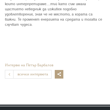
които интерпретираме....тъй като съм имала
щастието неведнъж да изживея подобно
удовлетворение, зная че не мястото, а хората са
важни. Те променят енергията на средата и тогава се
случват чудеса.
Интервю на Петър Барбалов
всички интервюта
