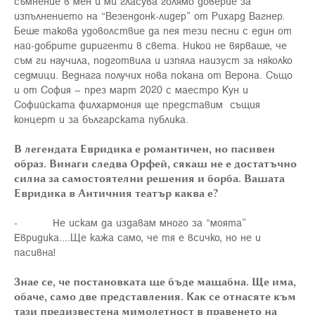
съмнение в мен и ми гласува голямо доверие за
изпълнението на “Везендонк-лидер” от Рихард Вагнер.
Беше такова удоволствие да пея тези песни с един от
най-добрите диригенти в света. Никой не вярваше, че
съм ги научила, подготвила и изпяла наизуст за няколко
седмици. Веднага получих нова покана от Верона. Също
и от София – през март 2020 с маестро Кун и
Софийската филхармония ще представим същия
концерт и за българската публика.
В легендата Евридика е романтичен, но пасивен
образ. Винаги следва Орфей, сякаш не е достатъчно
силна за самостоятелни решения и борба. Вашата
Евридика в Античния театър каква е?
- Не искам да издавам много за “моята”
Евридика....Ще кажа само, че тя е всичко, но не и
пасивна!
Знае се, че постановката ще бъде мащабна. Ще има,
обаче, само две представления. Как се отнасяте към
тази предизвестена мимолетност в правенето на