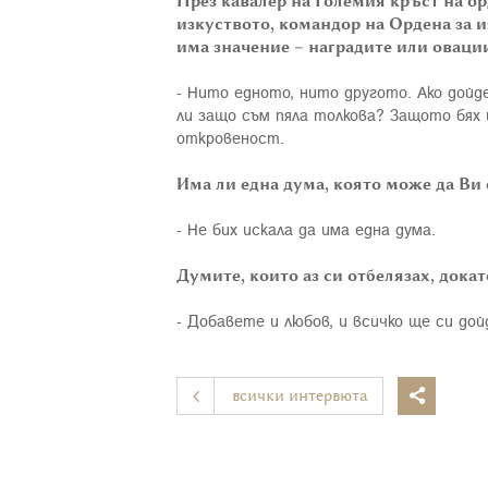
През кавалер на Големия кръст на о
изкуството, командор на Ордена за и
има значение – наградите или овации
- Нито едното, нито другото. Ако дойд
ли защо съм пяла толкова? Защото бях
откровеност.
Има ли една дума, която може да Ви
- Не бих искала да има една дума.
Думите, които аз си отбелязах, докат
- Добавете и любов, и всичко ще си до
всички интервюта
