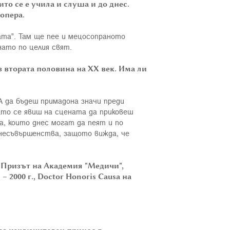
ито се е учила и слуша и до днес.
опера.
бата". Там ще пее и мецосопраното
нато по целия свят.
з втората половина на
XX
век. Има ли
А да бъдеш примадона значи преди
гато се явиш на сцената да приковеш
та, които днес могат да пеят и по
и несъвършенства, защото вижда, че
 г., Призът на Академия "Медичи",
 2000 г., Doctor Honoris Causa на