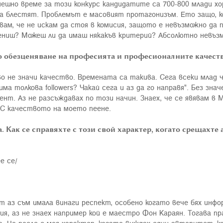
днешно време за този конкурс кандидатите са 700-800 млади хо
да блестят. Проблемът е масовият протагонизъм. Ето защо, к
вам, че не искам да стоя в комисия, защото е невъзможно да п
цениш? Можеш ли да имаш някакъв критерий? Абсолютно невъз
о обезценяване на професията и професионалните качеств
тво не значи качество. Времената са такива. Сега всеки млад 
има толкова followers? Чакай сега и аз да го направя". Без зн
ент. Аз не разсъждавах по този начин. Знаех, че се явявам в
. С качеството на моето пеене.
. Как се справяхте с този свой характер, когато срещахте
е се/
ет аз съм имала винаги респект, особено когато вече бях инфо
я, аз не знаех например кой е маестро Фон Караян. Тогава п