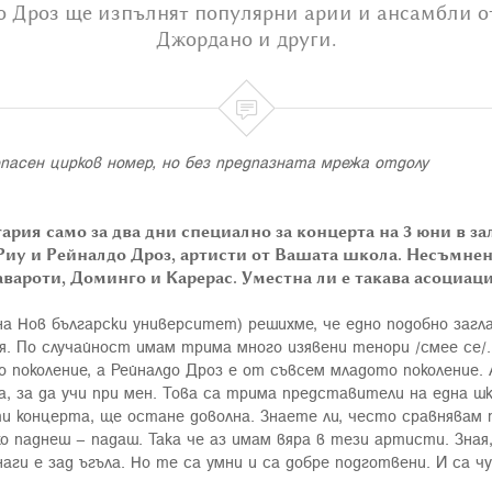
о Дроз ще изпълнят популярни арии и ансамбли о
Джордано и други.

ария само за два дни специално за концерта на 3 юни в за
 Риу и Рейналдо Дроз, артисти от Вашата школа. Несъмнен
авароти, Доминго и Карерас. Уместна ли е такава асоциац
р на Нов български университет) решихме, че едно подобно загл
. По случайност имам трима много изявени тенори /смее се/.
 поколение, а Рейналдо Дроз е от съвсем младото поколение. 
а, за да учи при мен. Това са трима представители на една шк
ти концерта, ще остане доволна. Знаете ли, често сравнявам 
о паднеш – падаш. Така че аз имам вяра в тези артисти. Зная
аги е зад ъгъла. Но те са умни и са добре подготвени. И са 