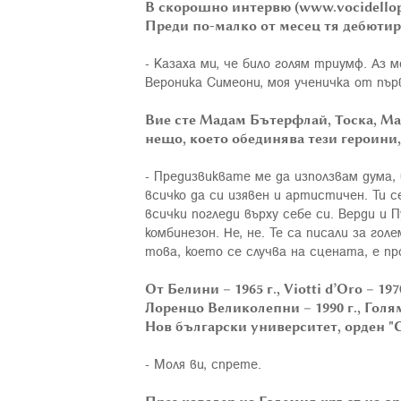
В скорошно интервю (
www
.
vocidello
Преди по-малко от месец тя дебютира
- Казаха ми, че било голям триумф. Аз 
Вероника Симеони, моя ученичка от пър
Вие сте Мадам Бътерфлай, Тоска, Ма
нещо, което обединява тези героини,
- Предизвиквате ме да използвам дума,
всичко да си изявен и артистичен. Ти 
всички погледи върху себе си. Верди и 
комбинезон. Не, не. Те са писали за г
това, което се случва на сцената, е п
От Белини – 1965 г., Viotti d’Oro – 19
Лоренцо Великолепни – 1990 г., Голям
Нов български университет, орден "С
- Моля ви, спрете.