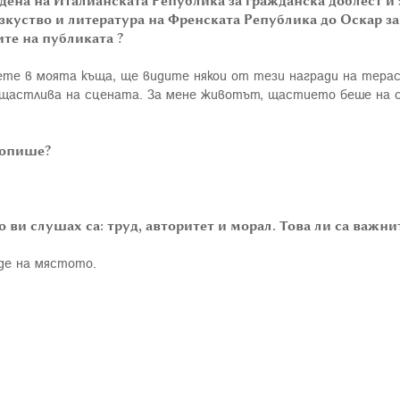
рдена на Италианската Република за гражданска доблест и
зкуство и литература на Френската Република до Оскар за
те на публиката ?
ете в моята къща, ще видите някои от тези награди на терас
 щастлива на сцената. За мене животът, щастието беше на с
 опише?
о ви слушах са: труд, авторитет и морал. Това ли са важн
йде на мястото.