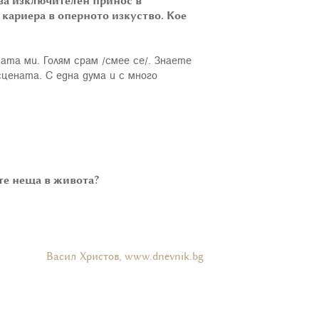
 за изключителен принос в
 кариера в оперното изкуство. Кое
ата ми. Голям срам /смее се/. Знаете
цената. С една дума и с много
ите неща в живота?
Васил Христов, www.dnevnik.bg