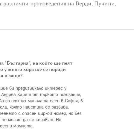
т различни произведения на Верди, Пучини,
ла "България", на който ще пеят
о у много хора ще се породи
ия и защо?
авие би предизвикало интерес у
 Андреа Карè е от първото поколение,
Аз го открих миналата есен в София, в
ола, която наистина се развива.
пеенето с опасен цирков номер, но без
, че могат да се справят. Но
чудесни момчета.