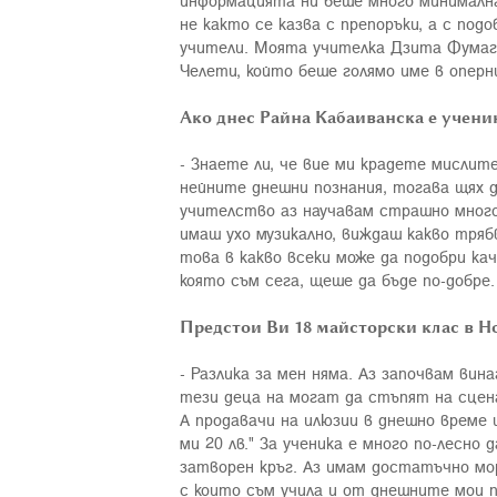
информацията ни беше много минимална.
не както се казва с препоръки, а с по
учители. Моята учителка Дзита Фумагал
Челети, който беше голямо име в оперн
Ако днес Райна Кабаиванска е ученик
- Знаете ли, че вие ми крадете мислите
нейните днешни познания, тогава щях д
учителство аз научавам страшно много 
имаш ухо музикално, виждаш какво тряб
това в какво всеки може да подобри кач
която съм сега, щеше да бъде по-добре.
Предстои Ви 18 майсторски клас в Н
- Разлика за мен няма. Аз започвам вин
тези деца на могат да стъпят на сценат
А продавачи на илюзии в днешно време и
ми 20 лв." За ученика е много по-лесно 
затворен кръг. Аз имам достатъчно мор
с които съм учила и от днешните мои п