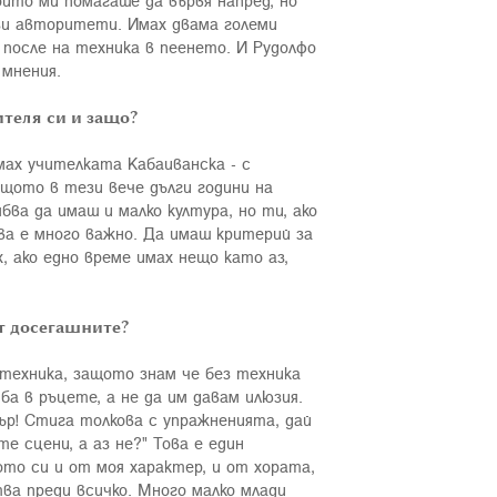
йто ми помагаше да вървя напред, но
ези авторитети. Имах двама големи
 после на техника в пеенето. И Рудолфо
 мнения.
ителя си и защо?
имах учителката Кабаиванска - с
ащото в тези вече дълги години на
ва да имаш и малко култура, но ти, ако
ова е много важно. Да имаш критерий за
х, ако едно време имах нещо като аз,
от досегашните?
а техника, защото знам че без техника
ба в ръцете, а не да им давам илюзия.
бър! Стига толкова с упражненията, дай
те сцени, а аз не?" Това е един
ото си и от моя характер, и от хората,
ва преди всичко. Много малко млади