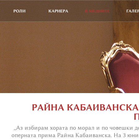
РОЛИ
КАРИЕРА
В МЕДИИТЕ
ГАЛЕ
РАЙНА КАБАИВАНСКА:
,,Аз избирам хората по морал и по човешки д
оперната прима Райна Кабаиванска. На 3 юни,