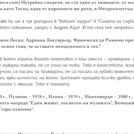
pera
.
com
) Нетребко споделя, че сте една от певиците, от ко
 като Тоска, една от коронните ви роли, в Метрополитън 
може би ще я чуя догодина в "Ковънт гардън" в "Силата на съд
вото поколение, заедно с Андреа Карè. И тя сега пее непрекъс
нон Леско, Адриана Лекуврьор, Франческа да Римини пре
 освен това, че оставате ненадмината в тях?
 в която хората влагат негативен и лош смисъл – примадона. 
се раждаш такава, не се учиш на това. Това е качеството, ко
Пучини са писали за примадони, не са писали за хубави момиче
олеми, ярки личности, на които зрителят прощава всички дребн
ропито с емоция. Това е тайната.
70 г., Пучини – 1978 г., Илика – 1979 г., Монтеверди – 1980
ата награда "Един живот, посветен на музиката", Венеция –
тара планина".