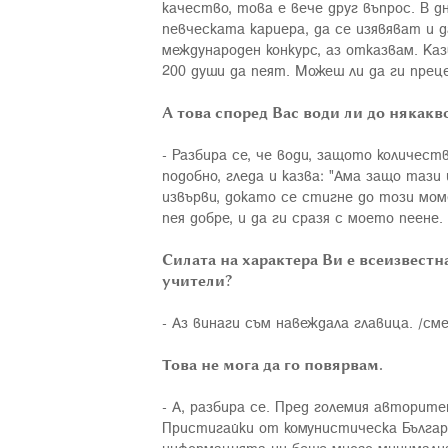
качество, това е вече друг въпрос. В 
певческата кариера, да се изявяват и 
международен конкурс, аз отказвам. Каз
200 души да пеят. Можеш ли да ги пре
А това според Вас води ли до някакв
- Разбира се, че води, защото количес
подобно, гледа и казва: "Ама защо тази 
извърви, докато се стигне до този мом
пея добре, и да ги сразя с моето пеене
Силата на характера Ви е всеизвестна
учители?
- Аз винаги съм навеждала главица. /сме
Това не мога да го повярвам.
- А, разбира се. Пред големия авторит
Пристигайки от комунистическа Българи