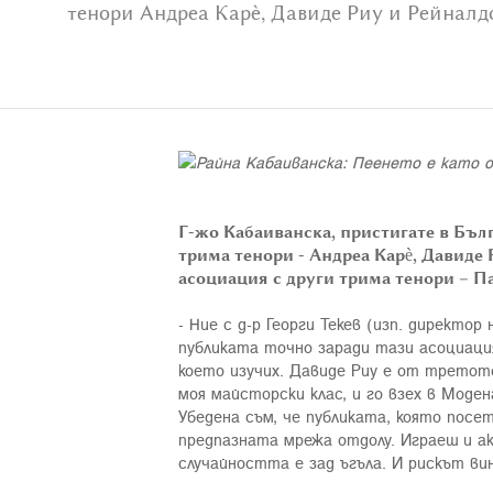
тенори Андреа Карѐ, Давиде Риу и Рейналд
Г-жо Кабаиванска, пристигате в Бълг
трима тенори - Андреа Карè, Давиде
асоциация с други трима тенори – П
- Ние с д-р Георги Текев (изп. директо
публиката точно заради тази асоциация
което изучих. Давиде Риу е от третото
моя майсторски клас, и го взех в Моден
Убедена съм, че публиката, която посе
предпазната мрежа отдолу. Играеш и ак
случайността е зад ъгъла. И рискът вин