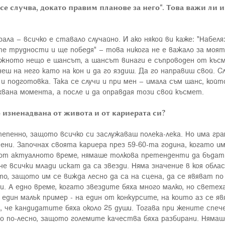
и се случва, докато правим планове за него". Това важи ли
ла – всичко е ставало случайно. И ако някой ви каже: "Набеля
те трудности и ще победя" – това никога не е важало за моят
ажното нещо е шансът, а шансът винаги е съпроводен от късм
днеш на него като на кон и да го яздиш. Да го направиш свой.
и подготовка. Така се случи и при мен – имала съм шанс, койт
хвана момента, а после и да оправдая този свой късмет.
е изненадвана от живота и от кариерата си?
епенно, защото всичко си заслужаваш полека-лека. Но има гра
мени. Започнах своята кариера през 59-60-та година, когато 
а от актуалното време, нямаше толкова претенденти да бъдат
 че всички млади искат да са звезди. Няма значение в коя обл
то, защото им се вижда лесно да са на сцена, да се явяват по
и. А едно време, когато звездите бяха много малко, но свете
един малък пример - на един от конкурсите, на които аз се яв
, че кандидатите бяха около 25 души. Тогава при жените спеч
 по-лесно, защото големите качества бяха разбирани. Нямаше