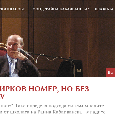
КИ КЛАСОВЕ
ФОНД "РАЙНА КАБАИВАНСКА"
ШКОЛАТА
BG
ИРКОВ НОМЕР, НО БЕЗ
У
алант". Така определя подхода си към младите
ти от школата на Райна Кабаиванска - младите