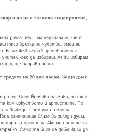
акар и да не е толкова лицеприятна,
аква друга цел – материална ли ще е
аш тази връзка на чувства, емоция,
а. В никакъв случай пренебрежение.
 учител кого да избираш. Аз ги избирам
алант, ще направи нещо.
 средата на 20 век насам. Защо днес
 да чуя Соня Йончева на живо, но тя е
рата към изкуството и артистите. По
ха навсякъде. Спомням си моята
ова означаваше близо 35 хиляди души,
ни дори за премиера. Ако ме питате за
требко. Само те биха се доближили до