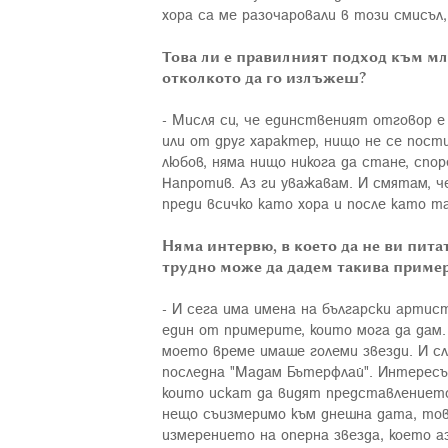
хора са ме разочаровали в този смисъл,
Това ли е правилният подход към мла
отколкото да го излъжеш?
- Мисля си, че единственият отговор е
или от друг характер, нищо не се пост
любов, няма нищо никога да стане, спор
Напротив. Аз ги уважавам. И смятам, че
преди всичко като хора и после като т
Няма интервю, в което да не ви пита
трудно може да дадем такива пример
- И сега има имена на български артис
един от примерите, които мога да дам
моето време имаше големи звезди. И сл
последна "Мадам Бътерфлай". Интересът
които искат да видят представлението 
нещо съизмеримо към днешна дата, тов
измерението на оперна звезда, което а