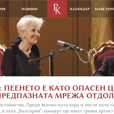
РИЯ
НОВИНИ
КАЛЕНДАР
МАЙСТОРС
 ПЕЕНЕТО Е КАТО ОПАСЕН Ц
ПРЕДПАЗНАТА МРЕЖА ОТДОЛ
остойнства. Преди всичко като хора и после като т
 в зала ,,България", концерт ще имат трима артис