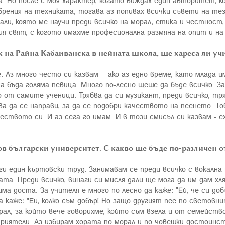
 Но после с моя характер, когато виждах един авторитет, ко
добрения на техниката, тогава аз попивах всички съвети на т
и, която ме научи преди всичко на морал, етика и честност,
ия свят, с когото имахме професионална размяна на опит и на
 на Райна Кабаиванска в нейната школа, ще хареса ли уч
. Аз много често си казвам – ако аз едно време, като млада 
а бъда голяма певица. Много по-лесно щеше да бъде всичко. З
от самите ученици. Трябва да си музикант, преди всичко, тряб
ва да се направи, за да се подобри качеството на пеенето. Т
еството си. И аз сега го имам. И в този смисъл си казвам - е
ов български университет. С какво ще бъде по-различен 
аги един къртовски труд. Занимавам се преди всичко с вокалн
а. Преди всичко, винаги си мисля дали ще мога да им дам хля
ма доста. За учителя е много по-лесно да каже: "Ей, че си до
да каже: "Ей, колко съм добър! Но защо другият пее по световни
ал, за който вече говорихме, който съм взела и от семейств
риятели. Аз избирам хората по морал и по човешки достойнст