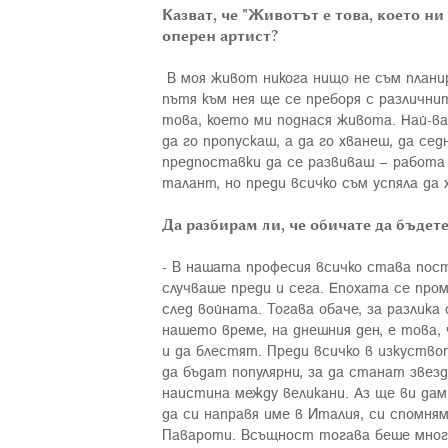
Казват, че "Животът е това, което н
оперен артист?
В моя живот никога нищо не съм планира
пътя към нея ще се преборя с различни
това, което ми поднася живота. Най-в
да го пропускаш, а да го хванеш, да се
предпоставки да се развиваш – работа 
талант, но преди всичко съм успяла да 
Да разбирам ли, че обичате да бъдет
- В нашата професия всичко става пост
случваше преди и сега. Епохата се про
след войната. Тогава обаче, за разлик
нашето време, на днешния ден, е това,
и да блестят. Преди всичко в изкуство
да бъдат популярни, за да станат звезд
наистина между великани. Аз ще ви дам 
да си направя име в Италия, си спомням
Павароти. Всъщност тогава беше много