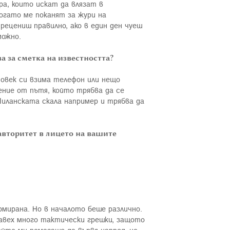
ра, които искат да влязат в
огато ме поканят за жури на
рецениш правилно, ако в един ден чуеш
можно.
а за сметка на известността?
човек си взима телефон или нещо
ачение от пътя, който трябва да се
 Миланската скала например и трябва да
 авторитет в лицето на вашите
рмирана. Но в началото беше различно.
равех много тактически грешки, защото