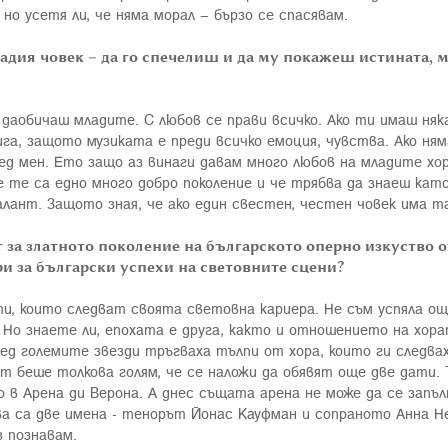
 но усетя ли, че няма морал – бързо се спасявам.
дия човек – да го спечелиш и да му покажеш истината, м
 даобичаш младите. С любов се прави всичко. Ако ти имаш няк
ига, защото музиката е преди всичко емоция, чувства. Ако ням
ед мен. Ето защо аз винаги давам много любов на младите хор
 те са едно много добро поколение и че трябва да знаеш като
алант. Защото зная, че ако един свестен, честен човек има т
т за златното поколение на българското оперно изкуство от
и за български успехи на световните сцени?
ти, които следват своята световна кариера. Не съм успяла още
. Но знаете ли, епохата е друга, както и отношението на хо
ед големите звезди тръгваха тълпи от хора, които ги следва
 беше толкова голям, че се наложи да обявят още две дати. Т
в Арена ди Верона. А днес същата арена не може да се запъл
а са две имена - тенорът Йонас Кауфман и сопраното Анна Не
з познавам.