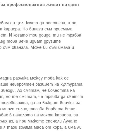
 и за професионалния живот на един
звам си цел, която да постигна, а по
а кариера. Но винаги съм приемала
ет. И когато той дойде, ти не трябва
 След това вече идват другите
о съм хванала. Може би съм имала и
мадна разлика между това как се
имаше невероятен разцвет на културата
 звезди. Аз смятам, че болестта на
аст, но те смятат, че трябва да светят
 телевизията, да ги виждат всички, за
ха много силно, тогава борбата беше
явах в началото на моята кариера, за
елих аз, а при мъжете спечели Лучано
 я тази голяма маса от хора, а има ли