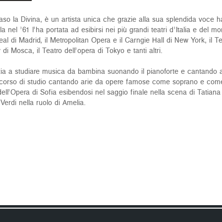
la Divina, è un artista unica che grazie alla sua splendida voce ha i
ala nel ’61 l’ha portata ad esibirsi nei più grandi teatri d’Italia e de
Real di Madrid, il Metropolitan Opera e il Carngie Hall di New York, il 
 di Mosca, il Teatro dell’opera di Tokyo e tanti altri.
izia a studiare musica da bambina suonando il pianoforte e cantando 
ercorso di studio cantando arie da opere famose come soprano e come 
dell’Opera di Sofia esibendosi nel saggio finale nella scena di Tatian
 Verdi nella ruolo di Amelia.