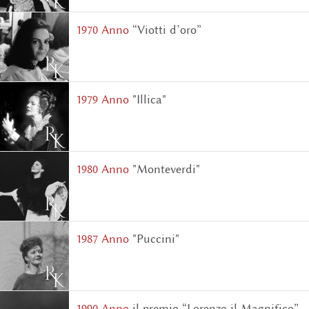
1970 Аnno
“Viotti d’oro”
1979 Аnno
"Illica"
1980 Аnno
"Monteverdi"
1987 Аnno
"Puccini"
1990 Аnno
il premio “Lorenzo il Magnifico”