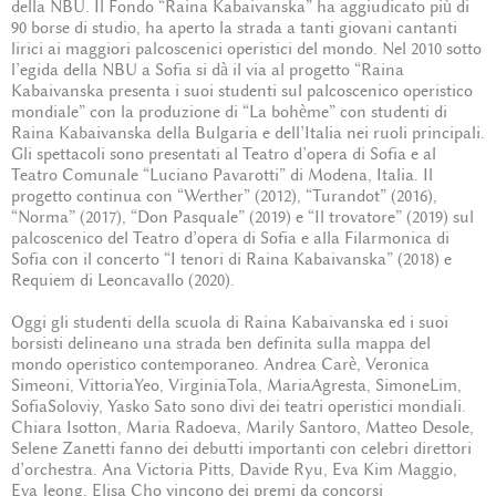
della NBU. Il Fondo “Raina Kabaivanska” ha aggiudicato più di
90 borse di studio, ha aperto la strada a tanti giovani cantanti
lirici ai maggiori palcoscenici operistici del mondo. Nel 2010 sotto
l’egida della NBU a Sofia si dà il via al progetto “Raina
Kabaivanska presenta i suoi studenti sul palcoscenico operistico
mondiale” con la produzione di “La bohème” con studenti di
Raina Kabaivanska della Bulgaria e dell’Italia nei ruoli principali.
Gli spettacoli sono presentati al Teatro d’opera di Sofia e al
Teatro Comunale “Luciano Pavarotti” di Modena, Italia. Il
progetto continua con “Werther” (2012), “Turandot” (2016),
“Norma” (2017), “Don Pasquale” (2019) e “Il trovatore” (2019) sul
palcoscenico del Teatro d’opera di Sofia e alla Filarmonica di
Sofia con il concerto “I tenori di Raina Kabaivanska” (2018) e
Requiem di Leoncavallo (2020).
Oggi gli studenti della scuola di Raina Kabaivanska ed i suoi
borsisti delineano una strada ben definita sulla mappa del
mondo operistico contemporaneo. Andrea Carè, Veronica
Simeoni, VittoriaYeo, VirginiaTola, MariaAgresta, SimoneLim,
SofiaSoloviy, Yasko Sato sono divi dei teatri operistici mondiali.
Chiara Isotton, Maria Radoeva, Marily Santoro, Matteo Desole,
Selene Zanetti fanno dei debutti importanti con celebri direttori
d’orchestra. Ana Victoria Pitts, Davide Ryu, Eva Kim Maggio,
Eva Jeong, Elisa Cho vincono dei premi da concorsi