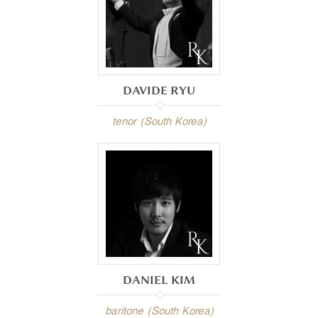
DAVIDE RYU
tenor (South Korea)
DANIEL KIM
baritone (South Korea)