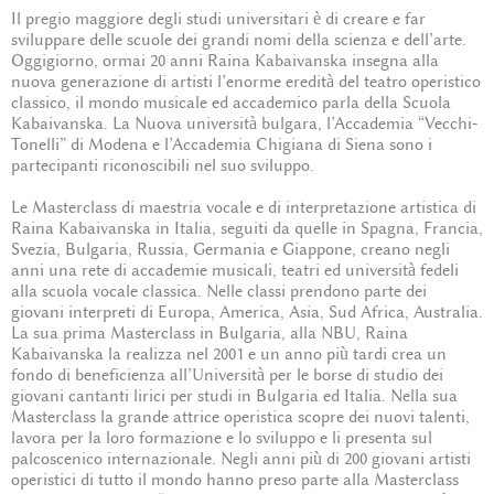
Il pregio maggiore degli studi universitari è di creare e far
sviluppare delle scuole dei grandi nomi della scienza e dell’arte.
Oggigiorno, ormai 20 anni Raina Kabaivanska insegna alla
nuova generazione di artisti l’enorme eredità del teatro operistico
classico, il mondo musicale ed accademico parla della Scuola
Kabaivanska. La Nuova università bulgara, l’Accademia “Vecchi-
Tonelli” di Modena e l’Accademia Chigiana di Siena sono i
partecipanti riconoscibili nel suo sviluppo.
Le Masterclass di maestria vocale e di interpretazione artistica di
Raina Kabaivanska in Italia, seguiti da quelle in Spagna, Francia,
Svezia, Bulgaria, Russia, Germania e Giappone, creano negli
anni una rete di accademie musicali, teatri ed università fedeli
alla scuola vocale classica. Nelle classi prendono parte dei
giovani interpreti di Europa, America, Asia, Sud Africa, Australia.
La sua prima Masterclass in Bulgaria, alla NBU, Raina
Kabaivanska la realizza nel 2001 e un anno più tardi crea un
fondo di beneficienza all’Università per le borse di studio dei
giovani cantanti lirici per studi in Bulgaria ed Italia. Nella sua
Masterclass la grande attrice operistica scopre dei nuovi talenti,
lavora per la loro formazione e lo sviluppo e li presenta sul
palcoscenico internazionale. Negli anni più di 200 giovani artisti
operistici di tutto il mondo hanno preso parte alla Masterclass