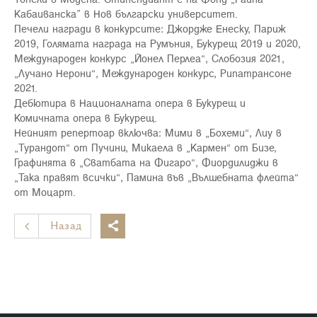
Кабаиванска” в Нов български университет.
Печели награди в конкурсите: Джордже Енеску, Париж
2019, Голямата награда на Румъния, Букурещ 2019 и 2020,
Международен конкурс „Йонел Перлеа“, Слобозия 2021,
„Лучано Нерони“, Международен конкурс, Рипатрансоне
2021.
Дебютира в Националната опера в Букурещ и
Комичната опера в Букурещ.
Нейният репертоар включва: Мими в „Бохеми“, Лиу в
„Турандот“ от Пучини, Микаела в „Кармен“ от Бизе,
Графинята в „Сватбата на Фигаро“, Фиордилиджи в
„Така правят всички“, Памина във „Вълшебната флейта“
от Моцарт.
Назад
