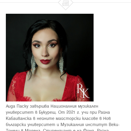

Аида Паску завършва Националния музикален
университет в Букурещ. От 2021 г. учи при Райна
Кабаиванска в нейните майсторски класове в Нов
български университет и Музикалния институт Веки-
Тонели в Модена. Стипендиант е на Фонд „Райна