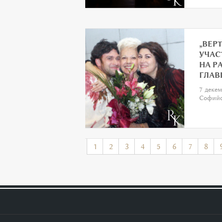
„ВЕРТ
УЧАС
НА Р
ГЛАВ
7 декем
Софийс
1
2
3
4
5
6
7
8