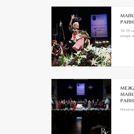
МАЙС
РАЙН
10-29 с
опера и
МЕЖ
МАЙС
РАЙН
Начало 