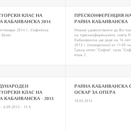
ТОРСКИ КЛАС НА
ПРЕСКОНФЕРЕНЦИЯ Н
А КАБАИВАНСКА 2014
РАЙНА КАБАИВАНСКА
ептември 2014 г., Софийска
Имаме удоволствието да Ви по
 балет
на пресконференцията, която 


Кабаиванска ще даде на 16 сеп
2013 г. (понеделник) от 11.00 ча
Гранд хотел "София", зала "Соф
етаж 2.
ДУНАРОДЕН
РАЙНА КАБАИВАНСКА 
ТОРСКИ КЛАС НА
ОСКАР ЗА ОПЕРА
А КАБАИВАНСКА - 2013
18.05.2014


- 6.09.2013 - 13 h