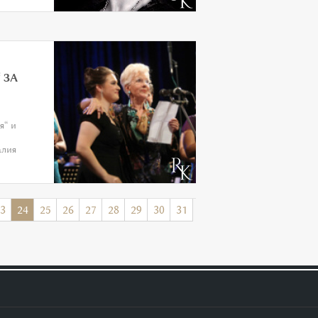
 ЗА
я“ и
алия
3
24
25
26
27
28
29
30
31