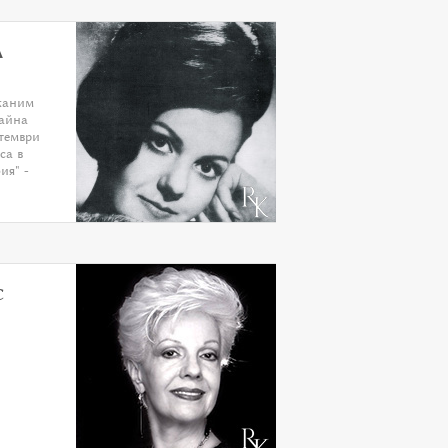
А
каним
Райна
тември
са в
ия" -
С