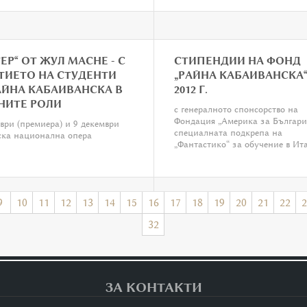
ЕР“ ОТ ЖУЛ МАСНЕ - С
СТИПЕНДИИ НА ФОНД
ТИЕТО НА СТУДЕНТИ
„РАЙНА КАБАИВАНСКА“
АЙНА КАБАИВАНСКА В
2012 Г.
НИТЕ РОЛИ


с генералното спонсорство на
Фондация „Америка за Българи
ври (премиера) и 9 декември
специалната подкрепа на
ка национална опера
„Фантастико“ за обучение в Ит
9
10
11
12
13
14
15
16
17
18
19
20
21
22
2
32
ЗА КОНТАКТИ